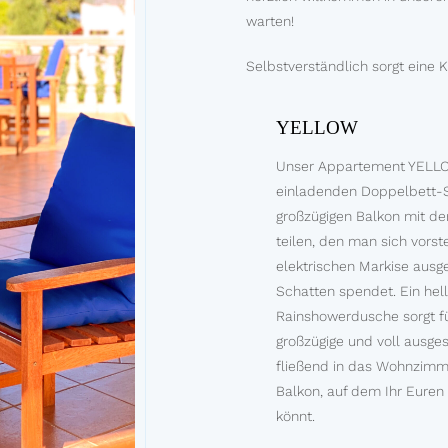
warten!
Selbstverständlich sorgt eine
YELLOW
Unser Appartement YELLO
einladenden Doppelbett-S
großzügigen Balkon mit d
teilen, den man sich vorste
elektrischen Markise ausg
Schatten spendet. Ein hel
Rainshowerdusche sorgt für
großzügige und voll ausge
fließend in das Wohnzimme
Balkon, auf dem Ihr Euren
könnt.